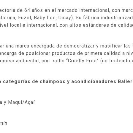
yectoria de 64 años en el mercado internacional, con ma
llerina, Fuzol, Baby Lee, Umay). Su fábrica industrializad
el local e internacional, con altos estándares de calida
tar una marca encargada de democratizar y masificar la
 encarga de posicionar productos de primera calidad a ni
miso ambiental, con sello “Cruelty Free” (no testeado 
o categorías de shampoos y acondicionadores Baller
la y Maqui/Açaí
mín